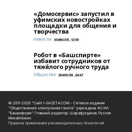
«Домосервис» запустил в
уфимских новостройках
площадки для общения и
творчества
Новости
30 ИЮЛЯ , 12:59
Робот в «Башспирте»
избавит сотрудников от
тяжёлого ручного труда
Общество
30 ИЮЛЯ , 04:47
© 2011-2026 "Сайт I-GAZETA.COM - Сетевое издание
"Общественная электронная газета" учреждена АО ИА
"Башинформ". Главный редактор: Шарафутдинов Руслан
Михайлович.
Правила применения рекомендательных технологий