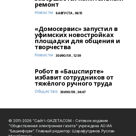
ремонт
Новости
6 АВГУСТА , 06:15
«Домосервис» запустил в
уфимских новостройках
площадки для общения и
творчества
Новости
30 ИЮЛЯ , 12:59
Робот в «Башспирте»
избавит сотрудников от
тяжёлого ручного труда
Общество
30 ИЮЛЯ , 04:47
© 2011-2026 "Сайт I-GAZETA.COM - Сетевое издание
"Общественная электронная газета" учреждена АО ИА
"Башинформ". Главный редактор: Шарафутдинов Руслан