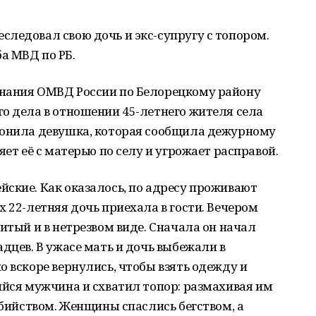
ледовал свою дочь и экс-супругу с топором.
а МВД по РБ.
нания ОМВД России по Белорецкому району
о дела в отношении 45-летнего жителя села
вонила девушка, которая сообщила дежурному
яет её с матерью по селу и угрожает расправой.
ские. Как оказалось, по адресу проживают
х 22-летняя дочь приехала в гости. Вечером
итый и в нетрезвом виде. Сначала он начал
дцев. В ужасе мать и дочь выбежали в
о вскоре вернулись, чтобы взять одежду и
ийся мужчина и схватил топор: размахивая им
убийством. Женщины спаслись бегством, а