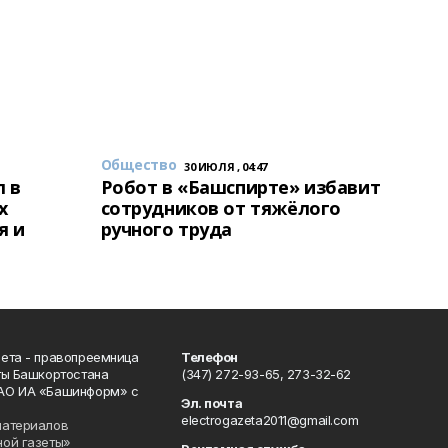
Общество
30 ИЮЛЯ , 04:47
 в
Робот в «Башспирте» избавит
х
сотрудников от тяжёлого
я и
ручного труда
ета - правопреемница
Телефон
ты Башкортостана
(347) 272-93-65, 273-32-62
АО ИА «Башинформ» с
Эл. почта
electrogazeta2011@gmail.com
материалов
ной газеты»