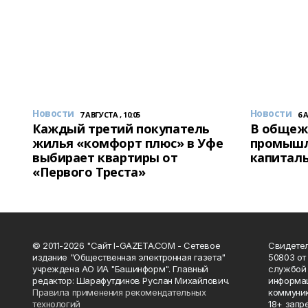
Новости
Новости
7 АВГУСТА , 10:05
6 
Каждый третий покупатель
В общеж
жилья «комфорт плюс» в Уфе
промышл
выбирает квартиры от
капитал
«Первого Треста»
© 2011-2026 "Сайт I-GAZETA.COM - Сетевое
Свидете
издание "Общественная электронная газета"
50803 от
учреждена АО ИА "Башинформ". Главный
службой 
редактор: Шарафутдинов Руслан Михайлович.
информац
Правила применения рекомендательных
коммуник
технологий
18+ запр