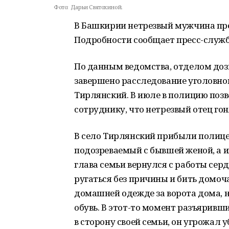
Фото:
Дарьи Святохиной.
В Башкирии нетрезвый мужчина прес
Подробности сообщает пресс-служб
По данным ведомства, отделом доз
завершено расследование уголовног
Тирлянский. В июле в полицию поз
сотруднику, что нетрезвый отец гон
В село Тирлянский прибыли полицей
подозреваемый с бывшей женой, а и
глава семьи вернулся с работы серд
ругаться без причины и бить домоча
домашней одежде за ворота дома, н
обувь. В этот-то момент разъяривш
в сторону своей семьи, он угрожал 