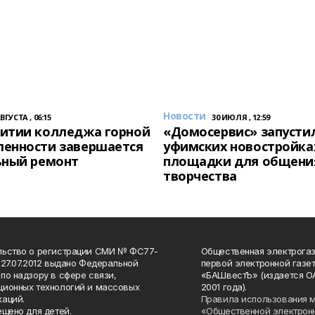
Новости
АВГУСТА , 06:15
30 ИЮЛЯ , 12:59
итии колледжа горной
«Домосервис» запустил
енности завершается
уфимских новостройка
ьный ремонт
площадки для общени
творчества
льство о регистрации СМИ № ФС77-
Общественная электрогаз
 27.07.2012 выдано Федеральной
первой электронной газе
по надзору в сфере связи,
«БАШвестЪ» (издается О
ионных технологий и массовых
2001 года).
аций.
Правила использования 
ещено для детей.
«Общественной электрон