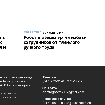
Общество
30 ИЮЛЯ , 04:47
 в
Робот в «Башспирте» избавит
х
сотрудников от тяжёлого
я и
ручного труда
ета - правопреемница
Телефон
ты Башкортостана
(347) 272-93-65, 273-32-62
АО ИА «Башинформ» с
Эл. почта
electrogazeta2011@gmail.com
материалов
ной газеты»
Рекламная служба
(347) 250-11-11 adv@bashinform.ru