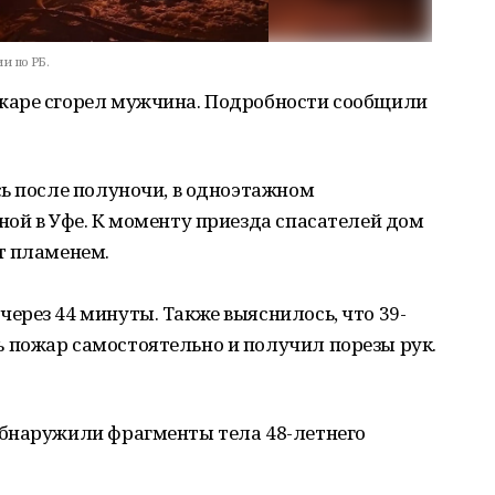
и по РБ.
жаре сгорел мужчина. Подробности сообщили
ь после полуночи, в одноэтажном
ой в Уфе. К моменту приезда спасателей дом
т пламенем.
ерез 44 минуты. Также выяснилось, что 39-
пожар самостоятельно и получил порезы рук.
бнаружили фрагменты тела 48-летнего