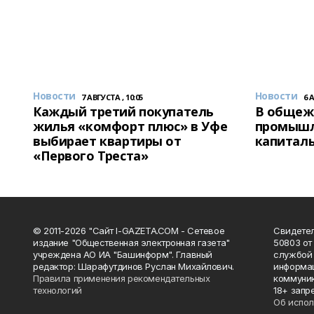
Новости
Новости
7 АВГУСТА , 10:05
6 
Каждый третий покупатель
В общеж
жилья «комфорт плюс» в Уфе
промышл
выбирает квартиры от
капитал
«Первого Треста»
© 2011-2026 "Сайт I-GAZETA.COM - Сетевое
Свидете
издание "Общественная электронная газета"
50803 от
учреждена АО ИА "Башинформ". Главный
службой 
редактор: Шарафутдинов Руслан Михайлович.
информац
Правила применения рекомендательных
коммуник
технологий
18+ запр
Об испол