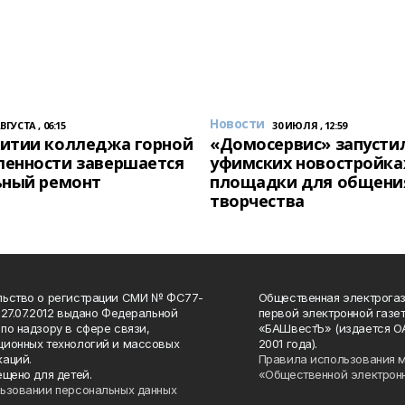
Новости
АВГУСТА , 06:15
30 ИЮЛЯ , 12:59
итии колледжа горной
«Домосервис» запустил
енности завершается
уфимских новостройка
ьный ремонт
площадки для общени
творчества
льство о регистрации СМИ № ФС77-
Общественная электрогаз
 27.07.2012 выдано Федеральной
первой электронной газе
по надзору в сфере связи,
«БАШвестЪ» (издается О
ионных технологий и массовых
2001 года).
аций.
Правила использования 
ещено для детей.
«Общественной электрон
ьзовании персональных данных