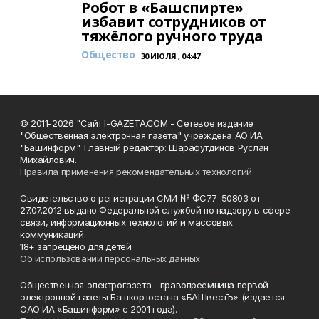
Робот в «Башспирте»
избавит сотрудников от
тяжёлого ручного труда
Общество
30 ИЮЛЯ , 04:47
© 2011-2026 "Сайт I-GAZETA.COM - Сетевое издание
"Общественная электронная газета" учреждена АО ИА
"Башинформ". Главный редактор: Шарафутдинов Руслан
Михайлович.
Правила применения рекомендательных технологий
Свидетельство о регистрации СМИ № ФС77-50803 от
27.07.2012 выдано Федеральной службой по надзору в сфере
связи, информационных технологий и массовых
коммуникаций.
18+ запрещено для детей.
Об использовании персональных данных
Общественная электрогазета - правопреемница первой
электронной газеты Башкортостана «БАШвестЪ» (издается
ОАО ИА «Башинформ» с 2001 года).