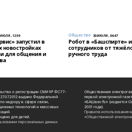
Общество
 ИЮЛЯ , 12:59
30 ИЮЛЯ , 04:47
вис» запустил в
Робот в «Башспирте» 
х новостройках
сотрудников от тяжёл
и для общения и
ручного труда
ва
льство о регистрации СМИ № ФС77-
Общественная электрогаз
 27.07.2012 выдано Федеральной
первой электронной газе
по надзору в сфере связи,
«БАШвестЪ» (издается О
ионных технологий и массовых
2001 года).
аций.
Правила использования 
ещено для детей.
«Общественной электрон
ьзовании персональных данных