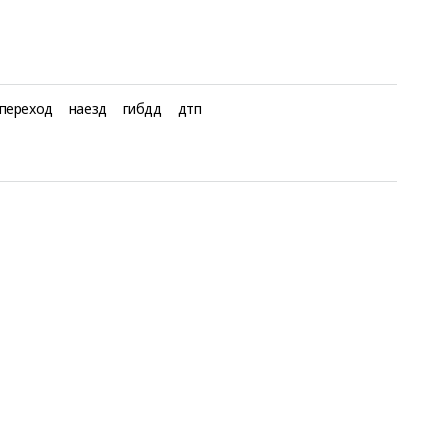
переход
наезд
гибдд
дтп