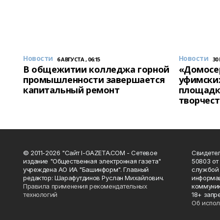
Новости
Новости
6 АВГУСТА , 06:15
30
В общежитии колледжа горной
«Домосер
промышленности завершается
уфимски
капитальный ремонт
площадк
творчест
© 2011-2026 "Сайт I-GAZETA.COM - Сетевое
Свидете
издание "Общественная электронная газета"
50803 от
учреждена АО ИА "Башинформ". Главный
службой 
редактор: Шарафутдинов Руслан Михайлович.
информац
Правила применения рекомендательных
коммуник
технологий
18+ запр
Об испол