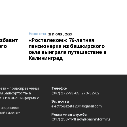
Новости
28 ИЮЛЯ , 05:53
избавит
«Ростелеком»: 76-летняя
ого
пенсионерка из башкирского
села выиграла путешествие в
Калининград
ета - правопреемница
Телефон
ты Башкортостана
(347) 272-93-65, 273-32-62
АО ИА «Башинформ» с
Эл. почта
electrogazeta2011@gmail.com
материалов
ной газеты»
Рекламная служба
(347) 250-11-11 adv@bashinform.ru