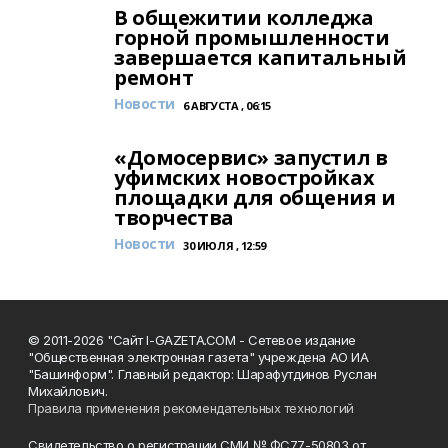
В общежитии колледжа
горной промышленности
завершается капитальный
ремонт
Новости
6 АВГУСТА , 06:15
«Домосервис» запустил в
уфимских новостройках
площадки для общения и
творчества
Новости
30 ИЮЛЯ , 12:59
© 2011-2026 "Сайт I-GAZETA.COM - Сетевое издание
"Общественная электронная газета" учреждена АО ИА
"Башинформ". Главный редактор: Шарафутдинов Руслан
Михайлович.
Правила применения рекомендательных технологий
Свидетельство о регистрации СМИ № ФС77-50803 от