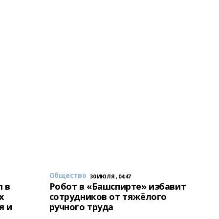
Общество
30 ИЮЛЯ , 04:47
 в
Робот в «Башспирте» избавит
х
сотрудников от тяжёлого
я и
ручного труда