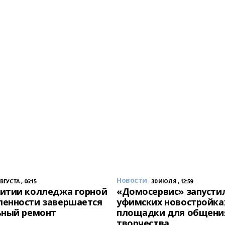
Новости
АВГУСТА , 06:15
30 ИЮЛЯ , 12:59
итии колледжа горной
«Домосервис» запустил
енности завершается
уфимских новостройка
ьный ремонт
площадки для общени
творчества