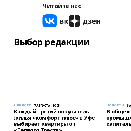
Читайте нас
Выбор редакции
Новости
Новости
7 АВГУСТА , 10:05
6 
Каждый третий покупатель
В общеж
жилья «комфорт плюс» в Уфе
промышл
выбирает квартиры от
капитал
«Первого Треста»