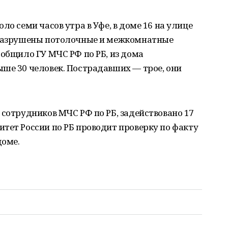
ло семи часов утра в Уфе, в доме 16 на улице
 разрушены потолочные и межкомнатные
ообщило ГУ МЧС РФ по РБ, из дома
ше 30 человек. Пострадавших — трое, они
 сотрудников МЧС РФ по РБ, задействовано 17
тет России по РБ проводит проверку по факту
доме.