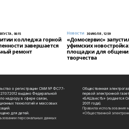
Новости
АВГУСТА , 06:15
30 ИЮЛЯ , 12:59
итии колледжа горной
«Домосервис» запустил
енности завершается
уфимских новостройка
ьный ремонт
площадки для общени
творчества
льство о регистрации СМИ № ФС77-
Общественная электрогаз
 27.07.2012 выдано Федеральной
первой электронной газе
по надзору в сфере связи,
«БАШвестЪ» (издается О
ионных технологий и массовых
2001 года).
аций.
Правила использования 
ещено для детей.
«Общественной электрон
ьзовании персональных данных