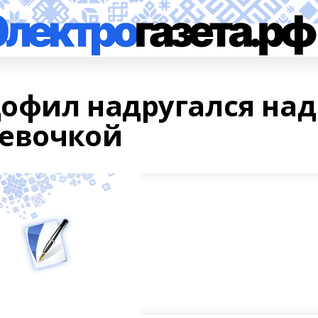
офил надругался над
девочкой