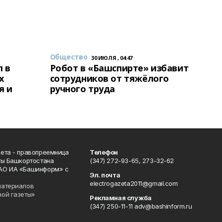
Общество
30 ИЮЛЯ , 04:47
 в
Робот в «Башспирте» избавит
х
сотрудников от тяжёлого
я и
ручного труда
ета - правопреемница
Телефон
ты Башкортостана
(347) 272-93-65, 273-32-62
АО ИА «Башинформ» с
Эл. почта
electrogazeta2011@gmail.com
материалов
ной газеты»
Рекламная служба
(347) 250-11-11 adv@bashinform.ru