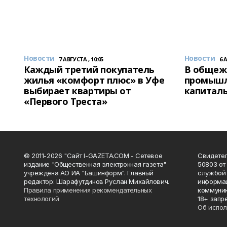
Новости
Новости
7 АВГУСТА , 10:05
6 
Каждый третий покупатель
В общеж
жилья «комфорт плюс» в Уфе
промышл
выбирает квартиры от
капитал
«Первого Треста»
© 2011-2026 "Сайт I-GAZETA.COM - Сетевое
Свидете
издание "Общественная электронная газета"
50803 от
учреждена АО ИА "Башинформ". Главный
службой 
редактор: Шарафутдинов Руслан Михайлович.
информац
Правила применения рекомендательных
коммуник
технологий
18+ запр
Об испол