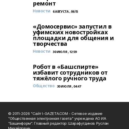
ремонт
Новости
6 АВГУСТА , 06:15
«Домосервис» запустил в
уфимских новостройках
площадки для общения и
творчества
Новости
30 ИЮЛЯ , 12:59
Робот в «Башспирте»
избавит сотрудников от
тяжёлого ручного труда
Общество
30 ИЮЛЯ , 04:47
© 2011-2026 "Сайт I-GAZETA.COM - Сетевое издание
"Общественная электронная газета" учреждена АО ИА
"Башинформ". Главный редактор: Шарафутдинов Руслан
Михайлович.