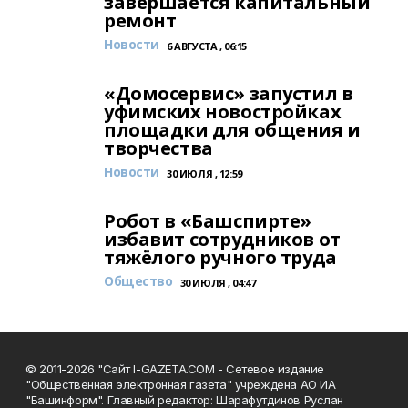
завершается капитальный
ремонт
Новости
6 АВГУСТА , 06:15
«Домосервис» запустил в
уфимских новостройках
площадки для общения и
творчества
Новости
30 ИЮЛЯ , 12:59
Робот в «Башспирте»
избавит сотрудников от
тяжёлого ручного труда
Общество
30 ИЮЛЯ , 04:47
© 2011-2026 "Сайт I-GAZETA.COM - Сетевое издание
"Общественная электронная газета" учреждена АО ИА
"Башинформ". Главный редактор: Шарафутдинов Руслан