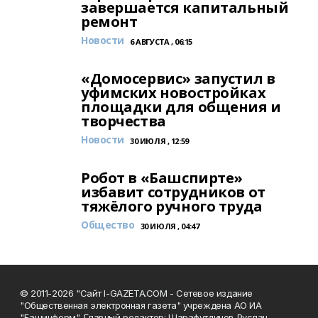
завершается капитальный
ремонт
Новости
6 АВГУСТА , 06:15
«Домосервис» запустил в
уфимских новостройках
площадки для общения и
творчества
Новости
30 ИЮЛЯ , 12:59
Робот в «Башспирте»
избавит сотрудников от
тяжёлого ручного труда
Общество
30 ИЮЛЯ , 04:47
© 2011-2026 "Сайт I-GAZETA.COM - Сетевое издание
"Общественная электронная газета" учреждена АО ИА
"Башинформ". Главный редактор: Шарафутдинов Руслан