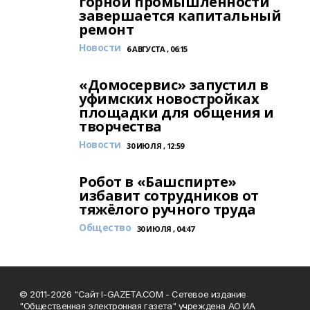
горной промышленности
завершается капитальный
ремонт
Новости
6 АВГУСТА , 06:15
«Домосервис» запустил в
уфимских новостройках
площадки для общения и
творчества
Новости
30 ИЮЛЯ , 12:59
Робот в «Башспирте»
избавит сотрудников от
тяжёлого ручного труда
Общество
30 ИЮЛЯ , 04:47
© 2011-2026 "Сайт I-GAZETA.COM - Сетевое издание
"Общественная электронная газета" учреждена АО ИА