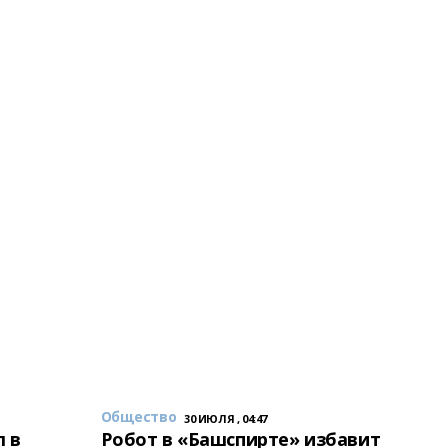
Общество
30 ИЮЛЯ , 04:47
 в
Робот в «Башспирте» избавит