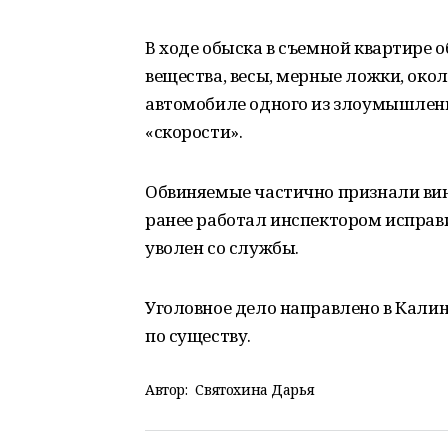
В ходе обыска в съемной квартире
вещества, весы, мерные ложки, око
автомобиле одного из злоумышленн
«скорости».
Обвиняемые частично признали вин
ранее работал инспектором исправ
уволен со службы.
Уголовное дело направлено в Кали
по существу.
Автор:
Святохина Дарья