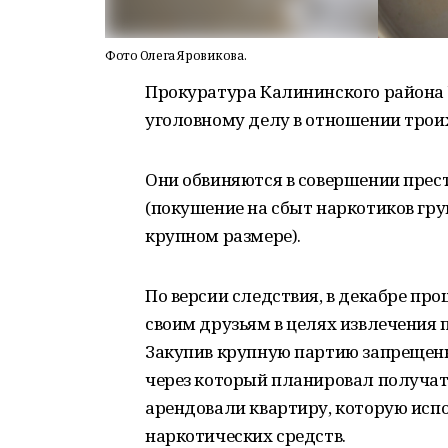
Фото Олега Яровикова.
Прокуратура Калининского района
уголовному делу в отношении трои
Они обвиняются в совершении прест
(покушение на сбыт наркотиков гру
крупном размере).
По версии следствия, в декабре п
своим друзьям в целях извлечения 
Закупив крупную партию запрещенн
через который планировал получат
арендовали квартиру, которую исп
наркотических средств.