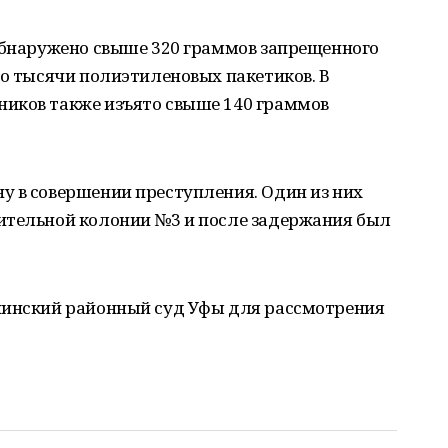
 обнаружено свыше 320 граммов запрещенного
ло тысячи полиэтиленовых пакетиков. В
иков также изъято свыше 140 граммов
у в совершении преступления. Один из них
ительной колонии №3 и после задержания был
нинский районный суд Уфы для рассмотрения