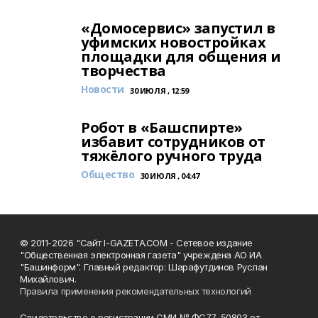
«Домосервис» запустил в
уфимских новостройках
площадки для общения и
творчества
Новости
30 ИЮЛЯ , 12:59
Робот в «Башспирте»
избавит сотрудников от
тяжёлого ручного труда
Общество
30 ИЮЛЯ , 04:47
© 2011-2026 "Сайт I-GAZETA.COM - Сетевое издание
"Общественная электронная газета" учреждена АО ИА
"Башинформ". Главный редактор: Шарафутдинов Руслан
Михайлович.
Правила применения рекомендательных технологий
Свидетельство о регистрации СМИ № ФС77-50803 от