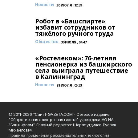
Новости
30 ИЮЛЯ , 12:59
Робот в «Башспирте»
избавит сотрудников от
тяжёлого ручного труда
Общество
30 ИЮЛЯ , 04:47
«Ростелеком»: 76-летняя
пенсионерка из башкирского
села выиграла путешествие
в Калининград
Новости
28 ИЮЛЯ , 05:53
© 2011-2026 "Сайт I-GAZETA.COM - Сетевое издание
"Общественная электронная газета" учреждена АО ИА
"Башинформ". Главный редактор: Шарафутдинов Руслан
Михайлович.
Правила применения рекомендательных технологий