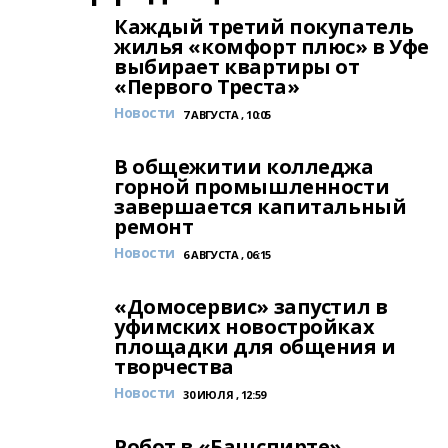
Каждый третий покупатель
жилья «комфорт плюс» в Уфе
выбирает квартиры от
«Первого Треста»
Новости
7 АВГУСТА , 10:05
В общежитии колледжа
горной промышленности
завершается капитальный
ремонт
Новости
6 АВГУСТА , 06:15
«Домосервис» запустил в
уфимских новостройках
площадки для общения и
творчества
Новости
30 ИЮЛЯ , 12:59
Робот в «Башспирте»