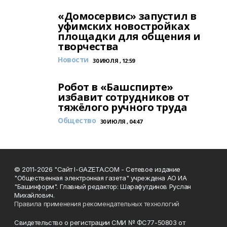
«Домосервис» запустил в
уфимских новостройках
площадки для общения и
творчества
Новости
30 ИЮЛЯ , 12:59
Робот в «Башспирте»
избавит сотрудников от
тяжёлого ручного труда
Общество
30 ИЮЛЯ , 04:47
© 2011-2026 "Сайт I-GAZETA.COM - Сетевое издание
"Общественная электронная газета" учреждена АО ИА
"Башинформ". Главный редактор: Шарафутдинов Руслан
Михайлович.
Правила применения рекомендательных технологий
Свидетельство о регистрации СМИ № ФС77-50803 от