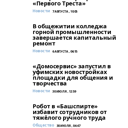
«Первого Треста»
Новости
7 АВГУСТА , 10:05
В общежитии колледжа
горной промышленности
завершается капитальный
ремонт
Новости
6 АВГУСТА , 06:15
«Домосервис» запустил в
уфимских новостройках
площадки для общения и
творчества
Новости
30 ИЮЛЯ , 12:59
Робот в «Башспирте»
избавит сотрудников от
тяжёлого ручного труда
Общество
30 ИЮЛЯ , 04:47