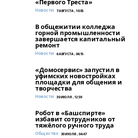
«Первого Треста»
Новости
7 АВГУСТА , 10:05
В общежитии колледжа
горной промышленности
завершается капитальный
ремонт
Новости
6 АВГУСТА , 06:15
«Домосервис» запустил в
уфимских новостройках
площадки для общения и
творчества
Новости
30 ИЮЛЯ , 12:59
Робот в «Башспирте»
избавит сотрудников от
тяжёлого ручного труда
Общество
30 ИЮЛЯ , 04:47