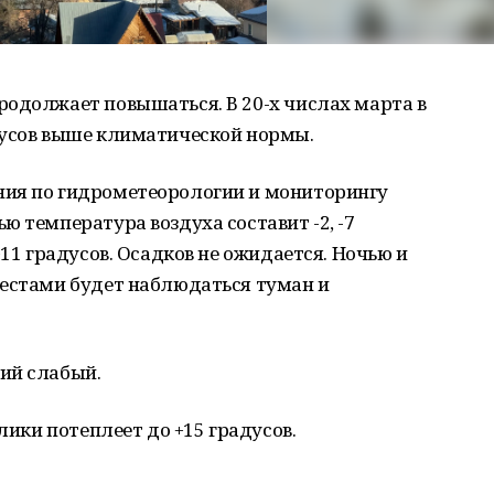
родолжает повышаться. В 20-х числах марта в
дусов выше климатической нормы.
ния по гидрометеорологии и мониторингу
ю температура воздуха составит -2, -7
+11 градусов. Осадков не ожидается. Ночью и
местами будет наблюдаться туман и
ий слабый.
лики потеплеет до +15 градусов.