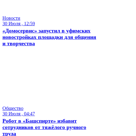
Новости
30 Июля , 12:59
«Домосервис» запустил в уфимских
новостройках площадки для общения
и творчества
Общество
30 Июля , 04:47
Робот в «Башспирте» избавит
сотрудников от тяжёлого ручного
труда