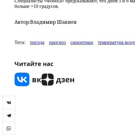
Специалисты «Фобоса» предсказывают, что днем 5 и 6 мая
больше +10 градусов.
Автор:
Владимир Шакиев
Теги:
погода
прогноз
синоптики
температура возд
Читайте нас