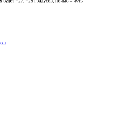
 будет +27, +28 градусов, ночью – чуть
уха