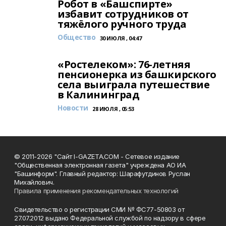
Робот в «Башспирте»
избавит сотрудников от
тяжёлого ручного труда
Общество
30 ИЮЛЯ , 04:47
«Ростелеком»: 76-летняя
пенсионерка из башкирского
села выиграла путешествие
в Калининград
Новости
28 ИЮЛЯ , 05:53
© 2011-2026 "Сайт I-GAZETA.COM - Сетевое издание
"Общественная электронная газета" учреждена АО ИА
"Башинформ". Главный редактор: Шарафутдинов Руслан
Михайлович.
Правила применения рекомендательных технологий
Свидетельство о регистрации СМИ № ФС77-50803 от
27.07.2012 выдано Федеральной службой по надзору в сфере