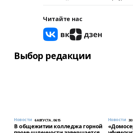
Читайте нас
Выбор редакции
Новости
Новости
6 АВГУСТА , 06:15
30
В общежитии колледжа горной
«Домосер
промышленности завершается
уфимски