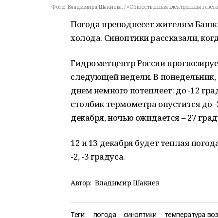
Фото:
Владимира Шакиева. / «Общественная электронная газета
Погода преподнесет жителям Башки
холода. Синоптики рассказали, ког
Гидрометцентр России прогнозирует
следующей недели. В понедельник, 
днем немного потеплеет: до -12 град
столбик термометра опустится до -23
декабря, ночью ожидается – 27 граду
12 и 13 декабря будет теплая погод
-2, -3 градуса.
Автор:
Владимир Шакиев
Теги:
погода
синоптики
температура во