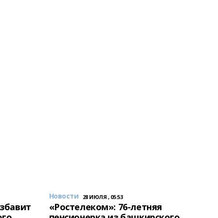
Новости
28 ИЮЛЯ , 05:53
избавит
«Ростелеком»: 76-летняя
ого
пенсионерка из башкирского