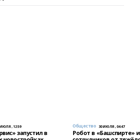
Общество
 ИЮЛЯ , 12:59
30 ИЮЛЯ , 04:47
вис» запустил в
Робот в «Башспирте» 
х новостройках
сотрудников от тяжёл