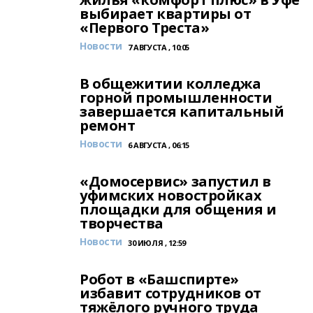
выбирает квартиры от
«Первого Треста»
Новости
7 АВГУСТА , 10:05
В общежитии колледжа
горной промышленности
завершается капитальный
ремонт
Новости
6 АВГУСТА , 06:15
«Домосервис» запустил в
уфимских новостройках
площадки для общения и
творчества
Новости
30 ИЮЛЯ , 12:59
Робот в «Башспирте»
избавит сотрудников от
тяжёлого ручного труда