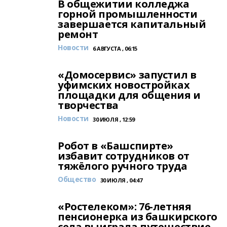
В общежитии колледжа
горной промышленности
завершается капитальный
ремонт
Новости
6 АВГУСТА , 06:15
«Домосервис» запустил в
уфимских новостройках
площадки для общения и
творчества
Новости
30 ИЮЛЯ , 12:59
Робот в «Башспирте»
избавит сотрудников от
тяжёлого ручного труда
Общество
30 ИЮЛЯ , 04:47
«Ростелеком»: 76-летняя
пенсионерка из башкирского
села выиграла путешествие