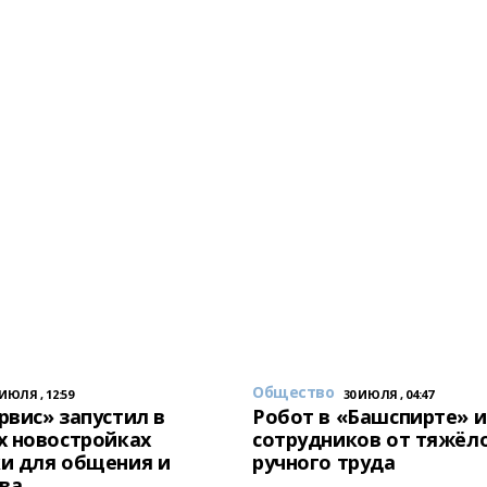
Общество
 ИЮЛЯ , 12:59
30 ИЮЛЯ , 04:47
вис» запустил в
Робот в «Башспирте» 
х новостройках
сотрудников от тяжёл
и для общения и
ручного труда
ва