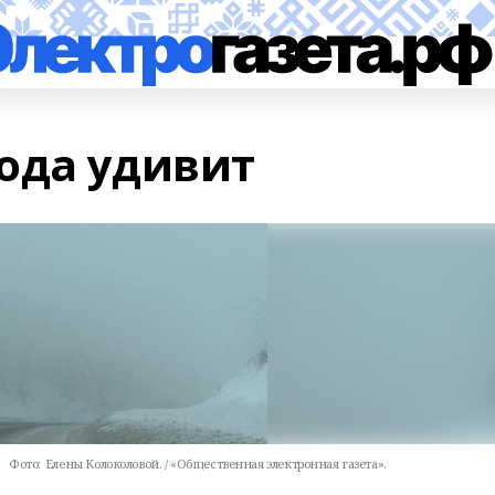
ода удивит
Фото:
Елены Колоколовой. / «Общественная электронная газета».