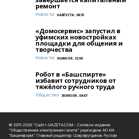
ремонт
Новости
6 АВГУСТА , 06:15
«Домосервис» запустил в
уфимских новостройках
площадки для общения и
творчества
Новости
30 ИЮЛЯ , 12:59
Робот в «Башспирте»
избавит сотрудников от
тяжёлого ручного труда
Общество
30 ИЮЛЯ , 04:47
© 2011-2026 "Сайт I-GAZETA.COM - Сетевое издание
"Общественная электронная газета" учреждена АО ИА
"Башинформ". Главный редактор: Шарафутдинов Руслан