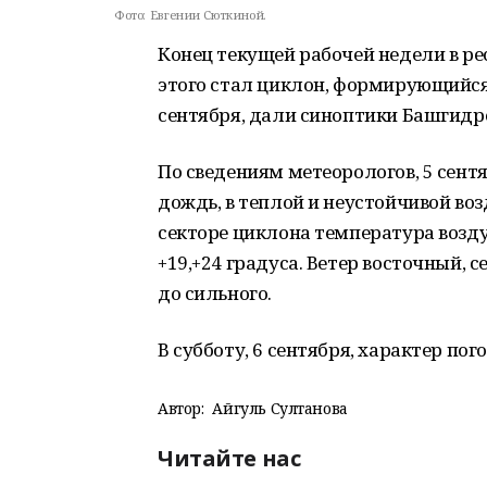
Фото:
Евгении Сюткиной.
Конец текущей рабочей недели в р
этого стал циклон, формирующийся 
сентября, дали синоптики Башгидр
По сведениям метеорологов, 5 сен
дождь, в теплой и неустойчивой во
секторе циклона температура возду
+19,+24 градуса. Ветер восточный,
до сильного.
В субботу, 6 сентября, характер пог
Автор:
Айгуль Султанова
Читайте нас