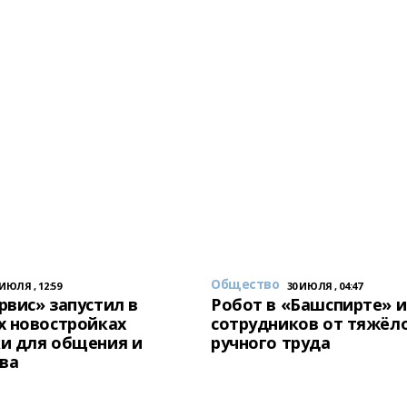
Общество
 ИЮЛЯ , 12:59
30 ИЮЛЯ , 04:47
вис» запустил в
Робот в «Башспирте» 
х новостройках
сотрудников от тяжёл
и для общения и
ручного труда
ва