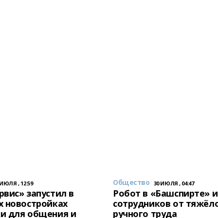
Общество
 ИЮЛЯ , 12:59
30 ИЮЛЯ , 04:47
вис» запустил в
Робот в «Башспирте» 
х новостройках
сотрудников от тяжёл
и для общения и
ручного труда