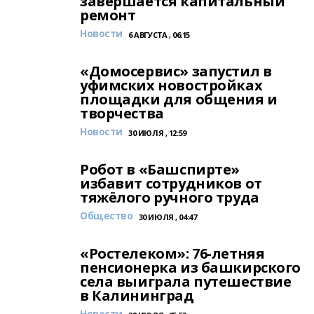
завершается капитальный
ремонт
Новости
6 АВГУСТА , 06:15
«Домосервис» запустил в
уфимских новостройках
площадки для общения и
творчества
Новости
30 ИЮЛЯ , 12:59
Робот в «Башспирте»
избавит сотрудников от
тяжёлого ручного труда
Общество
30 ИЮЛЯ , 04:47
«Ростелеком»: 76-летняя
пенсионерка из башкирского
села выиграла путешествие
в Калининград
Новости