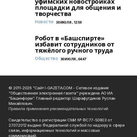
уфимских новостройках
площадки для общения и
творчества
Новости
30 ИЮЛЯ , 12:59
Робот в «Башспирте»
избавит сотрудников от
тяжёлого ручного труда
Общество
30 ИЮЛЯ , 04:47
© 2011-2026 "Сайт I-GAZETA.COM - Сетевое издание
"Общественная электронная газета" учреждена АО ИА
"Башинформ". Главный редактор: Шарафутдинов Руслан
Михайлович.
Правила применения рекомендательных технологий
Свидетельство о регистрации СМИ № ФС77-50803 от
27.07.2012 выдано Федеральной службой по надзору в сфере
связи, информационных технологий и массовых
коммуникаций.