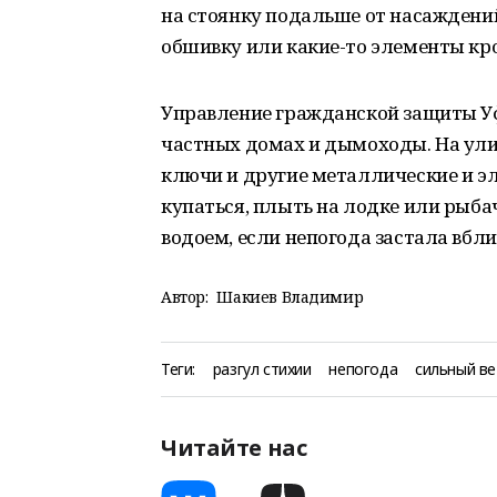
на стоянку подальше от насаждений
обшивку или какие-то элементы кр
Управление гражданской защиты Уфы
частных домах и дымоходы. На улиц
ключи и другие металлические и эл
купаться, плыть на лодке или рыба
водоем, если непогода застала вбли
Автор:
Шакиев Владимир
Теги:
разгул стихии
непогода
сильный ве
Читайте нас