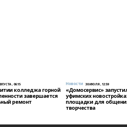
Новости
АВГУСТА , 06:15
30 ИЮЛЯ , 12:59
итии колледжа горной
«Домосервис» запустил
енности завершается
уфимских новостройка
ьный ремонт
площадки для общени
творчества