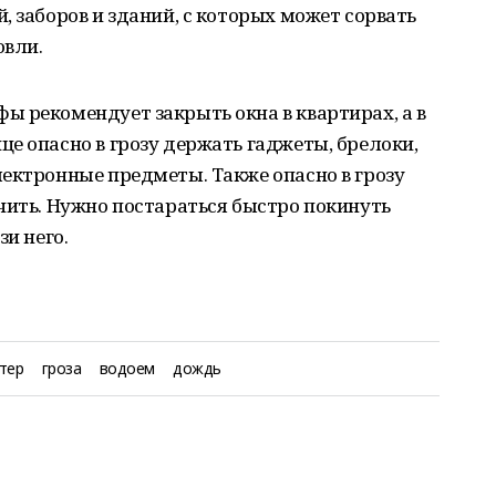
, заборов и зданий, с которых может сорвать
овли.
 рекомендует закрыть окна в квартирах, а в
е опасно в грозу держать гаджеты, брелоки,
ектронные предметы. Также опасно в грозу
чить. Нужно постараться быстро покинуть
зи него.
тер
гроза
водоем
дождь