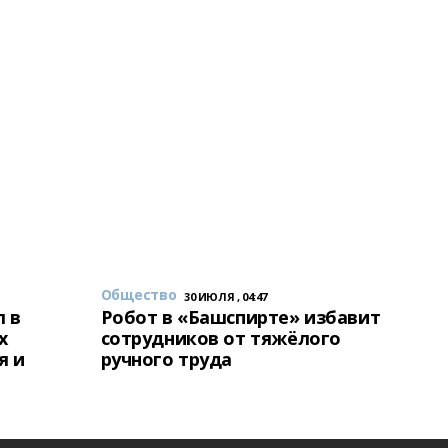
Общество
30 ИЮЛЯ , 04:47
 в
Робот в «Башспирте» избавит
х
сотрудников от тяжёлого
я и
ручного труда