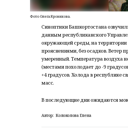
Фото Олега Яровикова.
Cиноптики Башкортостана озвучили 
данным республиканского Управле
окружающей среды, на территории 
прояснениями, без осадков. Ветер 
умеренный. Температура воздуха но
(местами похолодает до -9 градусов
+4 градусов. Холода в республике 
масс.
В последующие дни ожидаются мокр
Автор:
Колоколова Елена