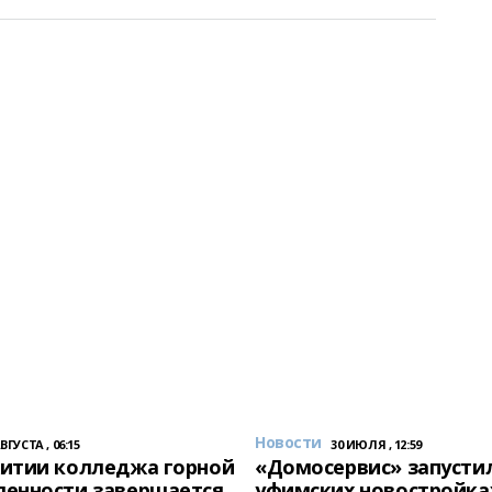
Новости
АВГУСТА , 06:15
30 ИЮЛЯ , 12:59
итии колледжа горной
«Домосервис» запустил
енности завершается
уфимских новостройка