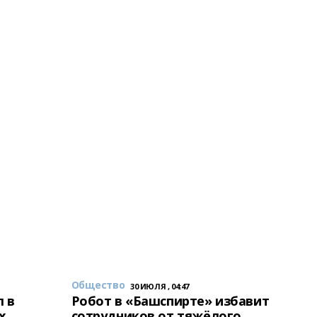
Общество
30 ИЮЛЯ , 04:47
 в
Робот в «Башспирте» избавит
х
сотрудников от тяжёлого