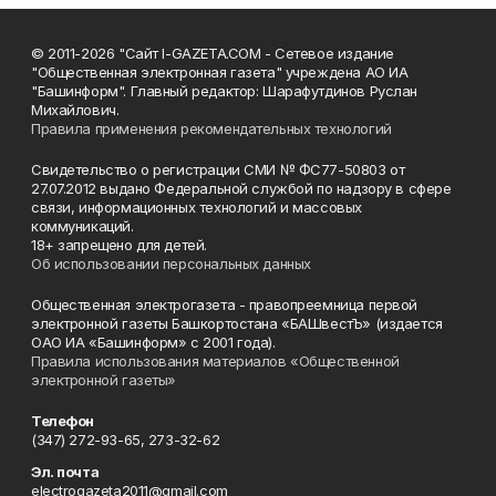
© 2011-2026 "Сайт I-GAZETA.COM - Сетевое издание
"Общественная электронная газета" учреждена АО ИА
"Башинформ". Главный редактор: Шарафутдинов Руслан
Михайлович.
Правила применения рекомендательных технологий
Свидетельство о регистрации СМИ № ФС77-50803 от
27.07.2012 выдано Федеральной службой по надзору в сфере
связи, информационных технологий и массовых
коммуникаций.
18+ запрещено для детей.
Об использовании персональных данных
Общественная электрогазета - правопреемница первой
электронной газеты Башкортостана «БАШвестЪ» (издается
ОАО ИА «Башинформ» с 2001 года).
Правила использования материалов «Общественной
электронной газеты»
Телефон
(347) 272-93-65, 273-32-62
Эл. почта
electrogazeta2011@gmail.com