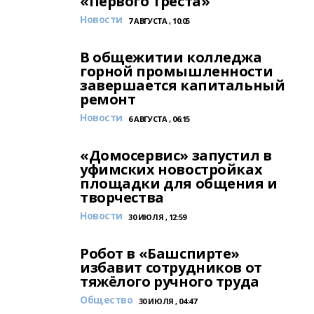
«Первого Треста»
Новости
7 АВГУСТА , 10:05
В общежитии колледжа
горной промышленности
завершается капитальный
ремонт
Новости
6 АВГУСТА , 06:15
«Домосервис» запустил в
уфимских новостройках
площадки для общения и
творчества
Новости
30 ИЮЛЯ , 12:59
Робот в «Башспирте»
избавит сотрудников от
тяжёлого ручного труда
Общество
30 ИЮЛЯ , 04:47