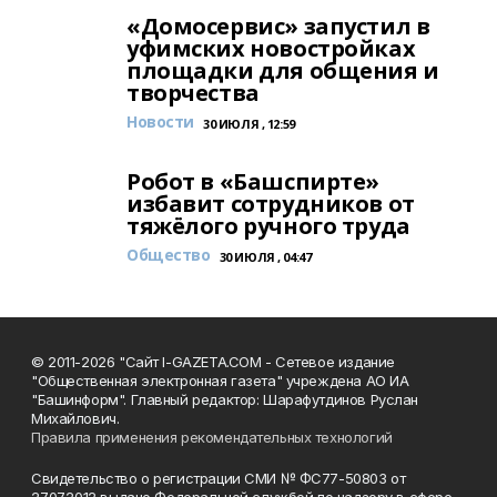
«Домосервис» запустил в
уфимских новостройках
площадки для общения и
творчества
Новости
30 ИЮЛЯ , 12:59
Робот в «Башспирте»
избавит сотрудников от
тяжёлого ручного труда
Общество
30 ИЮЛЯ , 04:47
© 2011-2026 "Сайт I-GAZETA.COM - Сетевое издание
"Общественная электронная газета" учреждена АО ИА
"Башинформ". Главный редактор: Шарафутдинов Руслан
Михайлович.
Правила применения рекомендательных технологий
Свидетельство о регистрации СМИ № ФС77-50803 от