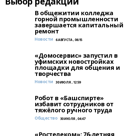
Выбор редакции
В общежитии колледжа
горной промышленности
завершается капитальный
ремонт
Новости
6 АВГУСТА , 06:15
«Домосервис» запустил в
уфимских новостройках
площадки для общения и
творчества
Новости
30 ИЮЛЯ , 12:59
Робот в «Башспирте»
избавит сотрудников от
тяжёлого ручного труда
Общество
30 ИЮЛЯ , 04:47
«Ростелеком»: 76-летняя