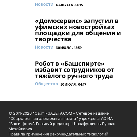
Новости
6 АВГУСТА , 06:15
«Домосервис» запустил в
уфимских новостройках
площадки для общения и
творчества
Новости
30 ИЮЛЯ , 12:59
Робот в «Башспирте»
избавит сотрудников от
тяжёлого ручного труда
Общество
30 ИЮЛЯ , 04:47
© 2011-2026 "Сайт I-GAZETA.COM - Сетевое издание
"Общественная электронная газета" учреждена АО ИА
"Башинформ". Главный редактор: Шарафутдинов Руслан
Михайлович.
Правила применения рекомендательных технологий