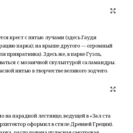
тся крест с пятью лучами (здесь Гауди
рацию парка); на крыше другого — огромный
я привратника). Здесь же, в парке Гуэль,
ваться с мозаичной скульптурой саламандры.
сной нитью в творчестве великого зодчего.
 на парадной лестнице, ведущей в «Зал ста
архитектор оформил в стиле Древней Греции).
 парка, расположена чудесная смотровая