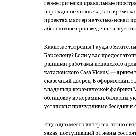
геометрически правильные простра
порождение человека, в то время ка
проектах мастер не только искал п
абсолютное произведение искусства
Какие же творения Гауди обязательн
Барселону? Если у вас предостаточ
ранними работами испанского архит
каталонского
Casa Vicens
) — ярким
сказочный дворец. В оформлении эт
владельца керамической фабрики М
облицовку из керамики, балконы ук
установил причудливые беседки и 
Еще одно место интереса, тесно связ
заказ, поступивший от жены состо