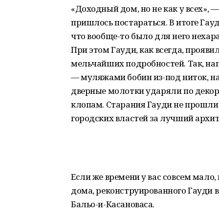
«Доходный дом, но не как у всех», 
пришлось постараться. В итоге Гау
что вообще-то было для него нехара
При этом Гауди, как всегда, прояв
мельчайших подробностей. Так, на
— муляжами бобин из-под ниток, на
дверные молотки ударяли по дек
клопам. Старания Гауди не прошли
городских властей за лучший архи
Если же времени у вас совсем мало, 
дома, реконструированного Гауди в
Бальо-и-Касановаса.