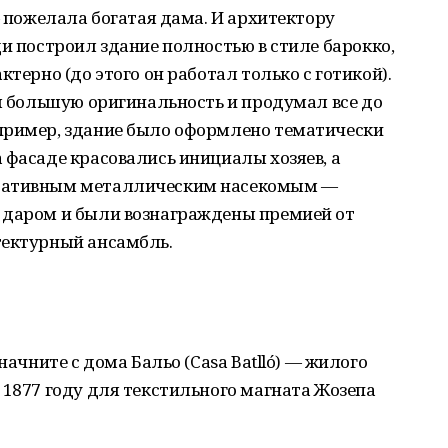
— пожелала богатая дама. И архитектору
ди построил здание полностью в стиле барокко,
ктерно (до этого он работал только с готикой).
ил большую оригинальность и продумал все до
пример, здание было оформлено тематически
 фасаде красовались инициалы хозяев, а
оративным металлическим насекомым —
 даром и были вознаграждены премией от
тектурный ансамбль.
начните с дома Бальо (Casa Batlló) — жилого
 1877 году для текстильного магната Жозепа