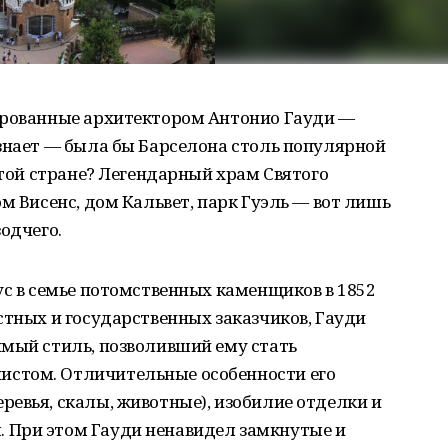
ированные архитектором Антонио Гауди —
знает — была бы Барселона столь популярной
этой стране? Легендарный храм Святого
м Висенс, дом Кальвет, парк Гуэль — вот лишь
одчего.
ус в семье потомственных каменщиков в 1852
стных и государственных заказчиков, Гауди
имый стиль, позволивший ему стать
стом. Отличительные особенности его
евья, скалы, животные), изобилие отделки и
 При этом Гауди ненавидел замкнутые и