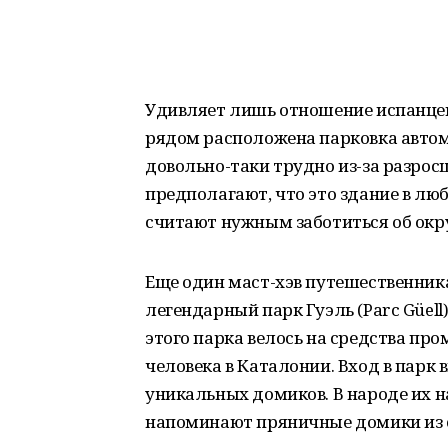
Удивляет лишь отношение испанцев
рядом расположена парковка автом
довольно-таки трудно из-за разросш
предполагают, что это здание в лю
считают нужным заботиться об ок
Еще один маст-хэв путешественник
легендарный парк Гуэль (
Parc Güell
этого парка велось на средства п
человека в Каталонии. Вход в парк 
уникальных домиков. В народе их н
напоминают пряничные домики из с