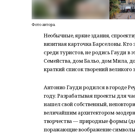
Фото автора.
Необычные, яркие здания, спроект
визитная карточка Барселоны. Кто 
среди туристов, не родись Гауди в 
Семейства, дом Бальо, дом Мила, до
краткий список творений великого з
Антонио Гауди родился в городе Ре
году. Разрабатывая проекты для ча
нашел свой собственный, неповтор
величайшим архитектором-модерни
творчества — природные формы (дер
поражающие воображение символы.