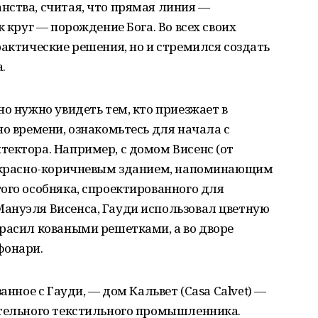
нства, считая, что прямая линия —
к круг — порождение Бога. Во всех своих
рактические решения, но и стремился создать
.
о нужно увидеть тем, кто приезжает в
но времени, ознакомьтесь для начала с
ектора. Например, с домом Висенс (от
 красно-коричневым зданием, напоминающим
ого особняка, спроектированного для
ануэля Висенса, Гауди использовал цветную
расил коваными решетками, а во дворе
фонари.
анное с Гауди, — дом Кальвет (
Casa Calvet
) —
ятельного текстильного промышленника.