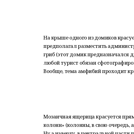
На крыше одного из домиков красуе
предполагал разместить админист
гриб (этот домик предназначался дл
любой турист обязан сфотографиро
Вообще, тема амфибий проходит кра
Мозаичная ящерица красуется прямо
колонн» (колонны, в свою очередь, 
Ну а наверху, в центральной части