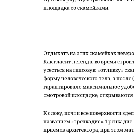
площадка со скамейками.
Отдыхать на этих скамейках неверо
Как гласит легенда, во время стро
усесться на гипсовую «отливку» ск
форму человеческого тела, а после (
гарантировало максимальное удобс
смотровой площадке, открываются 
К слову, почти все поверхности зде
названием «тренкадис». Тренкади
приемов архитектора, при этом м