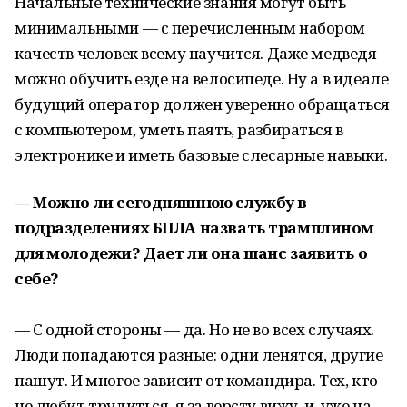
Начальные технические знания могут быть
минимальными — с перечисленным набором
качеств человек всему научится. Даже медведя
можно обучить езде на велосипеде. Ну а в идеале
будущий оператор должен уверенно обращаться
с компьютером, уметь паять, разбираться в
электронике и иметь базовые слесарные навыки.
— Можно ли сегодняшнюю службу в
подразделениях БПЛА назвать трамплином
для молодежи? Дает ли она шанс заявить о
себе?
— С одной стороны — да. Но не во всех случаях.
Люди попадаются разные: одни ленятся, другие
пашут. И многое зависит от командира. Тех, кто
не любит трудиться, я за версту вижу, и уже на