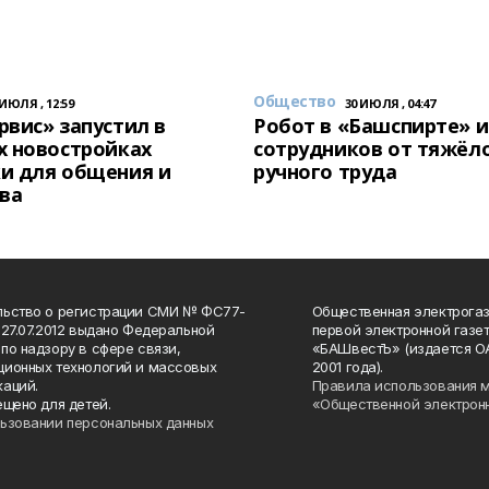
Общество
 ИЮЛЯ , 12:59
30 ИЮЛЯ , 04:47
вис» запустил в
Робот в «Башспирте» 
х новостройках
сотрудников от тяжёл
и для общения и
ручного труда
ва
льство о регистрации СМИ № ФС77-
Общественная электрогаз
 27.07.2012 выдано Федеральной
первой электронной газе
по надзору в сфере связи,
«БАШвестЪ» (издается О
ионных технологий и массовых
2001 года).
аций.
Правила использования 
ещено для детей.
«Общественной электрон
ьзовании персональных данных