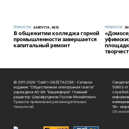
Новости
Новости
6 АВГУСТА , 06:15
30
В общежитии колледжа горной
«Домосер
промышленности завершается
уфимски
капитальный ремонт
площадк
творчест
© 2011-2026 "Сайт I-GAZETA.COM - Сетевое
Свидете
издание "Общественная электронная газета"
50803 от
учреждена АО ИА "Башинформ". Главный
службой 
редактор: Шарафутдинов Руслан Михайлович.
информац
Правила применения рекомендательных
коммуник
технологий
18+ запр
Об испол