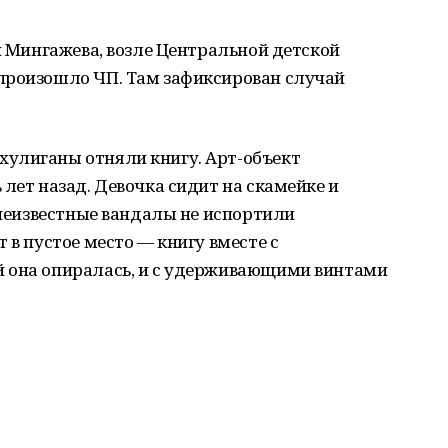
 и Мингажева, возле Центральной детской
произошло ЧП. Там зафиксирован случай
улиганы отняли книгу. Арт-объект
 лет назад. Девочка сидит на скамейке и
а неизвестные вандалы не испортили
 в пустое место — книгу вместе с
 она опиралась, и с удерживающими винтами