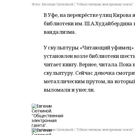
Фото:
Евгении Сюткиной. / "Общественная электронная газета".
В Уфе, на перекрёстке улиц Кирова
библиотеки им. Ш.А.Худайбердина 
вандализма.
У скульптуры «Читающий уфимец» х
установлен возле библиотеки шесть
читает книгу. Вернее, читала. Пок
скульптуру. Сейчас девочка смотрит
металлическим прутом, на который
выломали и унесли.
Фото:
Евгении Сюткиной. / "Общественная электронная газета".