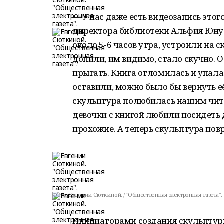
— У нас даже есть видеозапись это
директора библиотеки Альфия Юнус
около 5-6 часов утра, устроили на 
допили, им видимо, стало скучно. О
прыгать. Книга отломилась и упала.
оставили, можно было бы вернуть е
скульптура полюбилась нашим чита
девочки с книгой любили посидеть
прохожие. А теперь скульптура пов
Фото:
Евгении Сюткиной. / "Общественная электронная газета".
Инициаторами создания скульптур