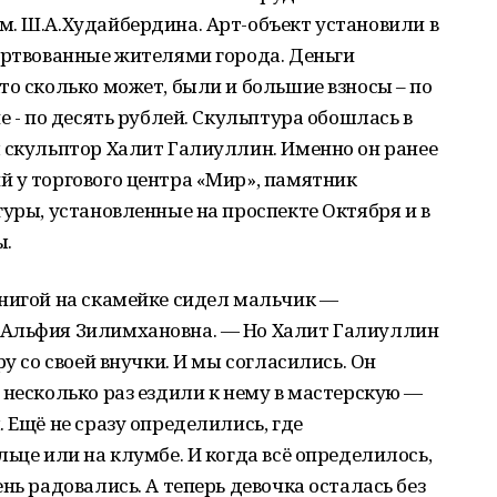
м. Ш.А.Худайбердина. Арт-объект установили в
ертвованные жителями города. Деньги
то сколько может, были и большие взносы – по
е - по десять рублей. Скульптура обошлась в
 скульптор Халит Галиуллин. Именно он ранее
й у торгового центра «Мир», памятник
гуры, установленные на проспекте Октября и в
ы.
книгой на скамейке сидел мальчик —
 Альфия Зилимхановна. — Но Халит Галиуллин
ру со своей внучки. И мы согласились. Он
 несколько раз ездили к нему в мастерскую —
 Ещё не сразу определились, где
ьце или на клумбе. И когда всё определилось,
нь радовались. А теперь девочка осталась без