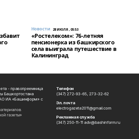
Новости
28 ИЮЛЯ , 05:53
избавит
«Ростелеком»: 76-летняя
ого
пенсионерка из башкирского
села выиграла путешествие в
Калининград
ета - правопреемница
Телефон
ты Башкортостана
(347) 272-93-65, 273-32-62
АО ИА «Башинформ» с
Эл. почта
electrogazeta2011@gmail.com
материалов
ной газеты»
Рекламная служба
(347) 250-11-11 adv@bashinform.ru