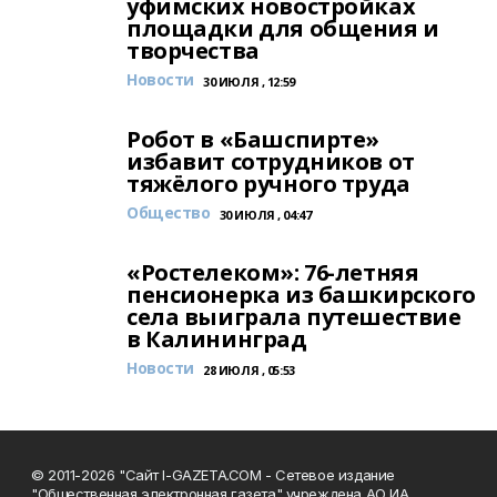
уфимских новостройках
площадки для общения и
творчества
Новости
30 ИЮЛЯ , 12:59
Робот в «Башспирте»
избавит сотрудников от
тяжёлого ручного труда
Общество
30 ИЮЛЯ , 04:47
«Ростелеком»: 76-летняя
пенсионерка из башкирского
села выиграла путешествие
в Калининград
Новости
28 ИЮЛЯ , 05:53
© 2011-2026 "Сайт I-GAZETA.COM - Сетевое издание
"Общественная электронная газета" учреждена АО ИА