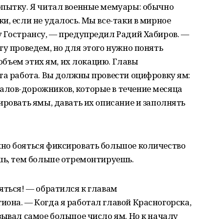
опытку. Я читал военные мемуары: обычно
и, если не удалось. Мы все-таки в мирное
у Гострансу, — предупредил Радий Хабиров. —
ту проведем, но для этого нужно понять
 объем этих ям, их локацию. Главы
та работа. Вы должны провести оцифровку ям:
лов-дорожников, которые в течение месяца
ировать ямы, давать их описание и заполнять
но бояться фиксировать большое количество
шь, тем больше отремонтируешь.
яться! — обратился к главам
она. — Когда я работал главой Красногорска,
зывал самое большое число ям. Но к началу