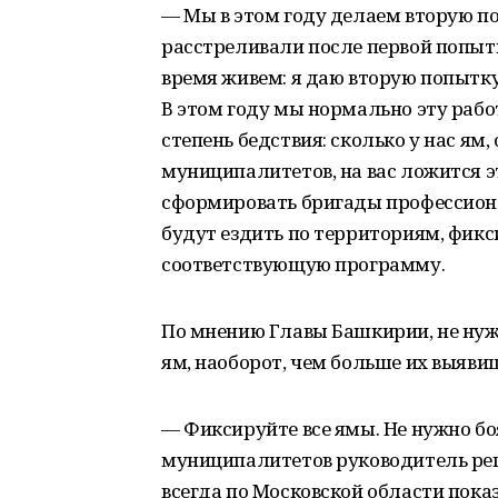
— Мы в этом году делаем вторую п
расстреливали после первой попытк
время живем: я даю вторую попытк
В этом году мы нормально эту рабо
степень бедствия: сколько у нас ям,
муниципалитетов, на вас ложится э
сформировать бригады профессиона
будут ездить по территориям, фикс
соответствующую программу.
По мнению Главы Башкирии, не нуж
ям, наоборот, чем больше их выяви
— Фиксируйте все ямы. Не нужно бо
муниципалитетов руководитель реги
всегда по Московской области пока