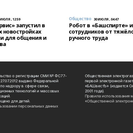
Общество
 ИЮЛЯ , 12:59
30 ИЮЛЯ , 04:47
вис» запустил в
Робот в «Башспирте» 
х новостройках
сотрудников от тяжёл
и для общения и
ручного труда
ва
льство о регистрации СМИ № ФС77-
Общественная электрогаз
 27.07.2012 выдано Федеральной
первой электронной газе
по надзору в сфере связи,
«БАШвестЪ» (издается О
ионных технологий и массовых
2001 года).
аций.
Правила использования 
ещено для детей.
«Общественной электрон
ьзовании персональных данных