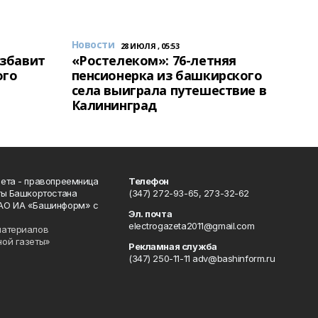
Новости
28 ИЮЛЯ , 05:53
избавит
«Ростелеком»: 76-летняя
ого
пенсионерка из башкирского
села выиграла путешествие в
Калининград
ета - правопреемница
Телефон
ты Башкортостана
(347) 272-93-65, 273-32-62
АО ИА «Башинформ» с
Эл. почта
electrogazeta2011@gmail.com
материалов
ной газеты»
Рекламная служба
(347) 250-11-11 adv@bashinform.ru