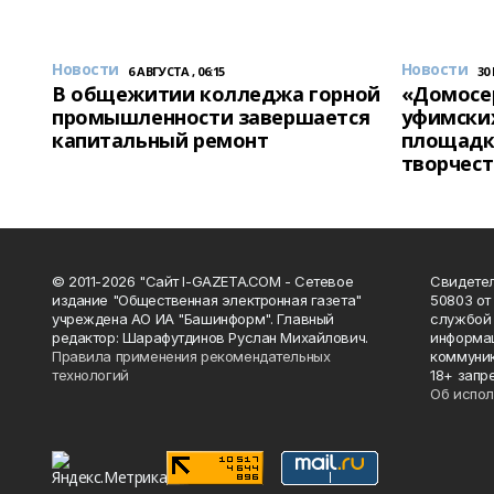
Новости
Новости
6 АВГУСТА , 06:15
30
В общежитии колледжа горной
«Домосер
промышленности завершается
уфимски
капитальный ремонт
площадк
творчест
© 2011-2026 "Сайт I-GAZETA.COM - Сетевое
Свидете
издание "Общественная электронная газета"
50803 от
учреждена АО ИА "Башинформ". Главный
службой 
редактор: Шарафутдинов Руслан Михайлович.
информац
Правила применения рекомендательных
коммуник
технологий
18+ запр
Об испол