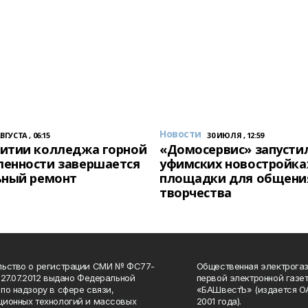
Новости
АВГУСТА , 06:15
30 ИЮЛЯ , 12:59
итии колледжа горной
«Домосервис» запустил
енности завершается
уфимских новостройка
ьный ремонт
площадки для общени
творчества
льство о регистрации СМИ № ФС77-
Общественная электрогаз
 27.07.2012 выдано Федеральной
первой электронной газе
по надзору в сфере связи,
«БАШвестЪ» (издается О
ионных технологий и массовых
2001 года).