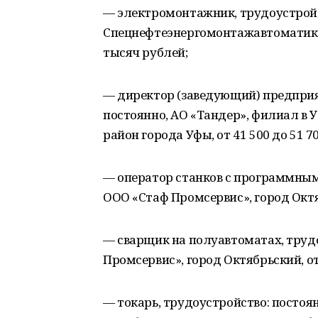
— электромонтажник, трудоустройс
Спецнефтеэнергомонтажавтоматика»
тысяч рублей;
— директор (заведующий) предприят
постоянно, АО «Тандер», филиал в У
район города Уфы, от 41 500 до 51 7
— оператор станков с программным
ООО «Стаф Промсервис», город Октяб
— сварщик на полуавтоматах, труд
Промсервис», город Октябрьский, от
— токарь, трудоустройство: постоя