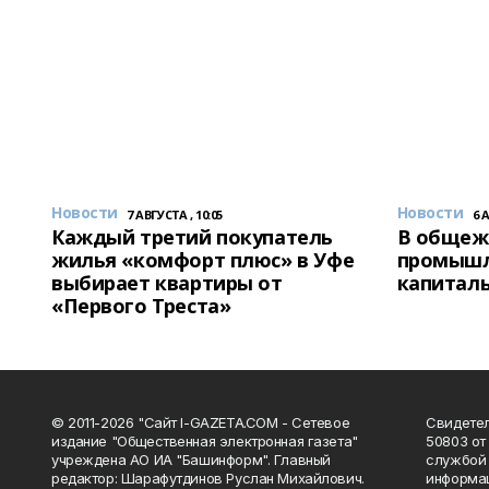
Новости
Новости
7 АВГУСТА , 10:05
6 
Каждый третий покупатель
В общеж
жилья «комфорт плюс» в Уфе
промышл
выбирает квартиры от
капитал
«Первого Треста»
© 2011-2026 "Сайт I-GAZETA.COM - Сетевое
Свидете
издание "Общественная электронная газета"
50803 от
учреждена АО ИА "Башинформ". Главный
службой 
редактор: Шарафутдинов Руслан Михайлович.
информац