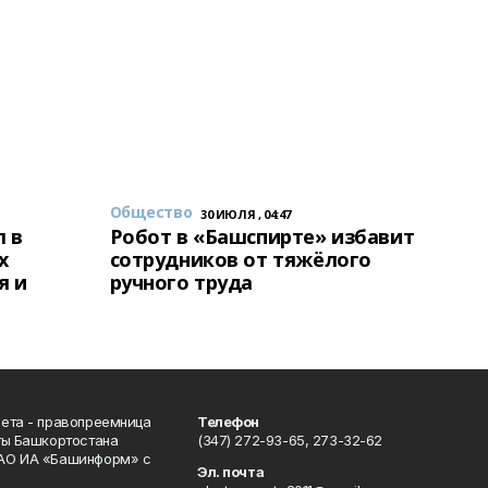
Общество
30 ИЮЛЯ , 04:47
 в
Робот в «Башспирте» избавит
х
сотрудников от тяжёлого
я и
ручного труда
ета - правопреемница
Телефон
ты Башкортостана
(347) 272-93-65, 273-32-62
АО ИА «Башинформ» с
Эл. почта