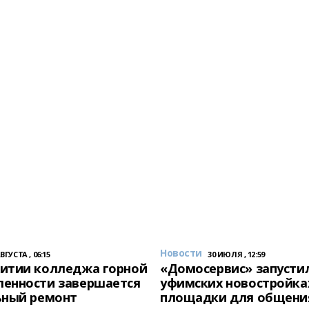
Новости
АВГУСТА , 06:15
30 ИЮЛЯ , 12:59
итии колледжа горной
«Домосервис» запустил
енности завершается
уфимских новостройка
ьный ремонт
площадки для общени