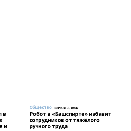
Общество
30 ИЮЛЯ , 04:47
 в
Робот в «Башспирте» избавит
х
сотрудников от тяжёлого
я и
ручного труда