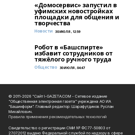
«Домосервис» запустил в
уфимских новостройках
площадки для общения и
творчества
Новости
30 ИЮЛЯ , 12:59
Робот в «Башспирте»
избавит сотрудников от
тяжёлого ручного труда
Общество
30 ИЮЛЯ , 04:47
© 2011-2026 "Сайт I-GAZETA.COM - Сетевое издание
"Общественная электронная газета" учреждена АО ИА
"Башинформ". Главный редактор: Шарафутдинов Руслан
Михайлович.
Правила применения рекомендательных технологий
Свидетельство о регистрации СМИ № ФС77-50803 от
27.07.2012 выдано Федеральной службой по надзору в сфере