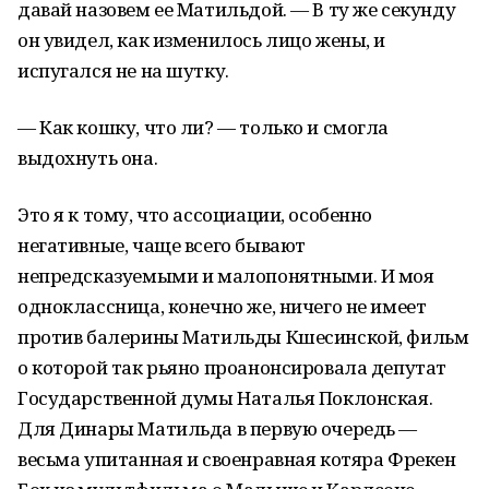
давай назовем ее Матильдой. — В ту же секунду
он увидел, как изменилось лицо жены, и
испугался не на шутку.
— Как кошку, что ли? — только и смогла
выдохнуть она.
Это я к тому, что ассоциации, особенно
негативные, чаще всего бывают
непредсказуемыми и малопонятными. И моя
одноклассница, конечно же, ничего не имеет
против балерины Матильды Кшесинской, фильм
о которой так рьяно проанонсировала депутат
Государственной думы Наталья Поклонская.
Для Динары Матильда в первую очередь —
весьма упитанная и своенравная котяра Фрекен