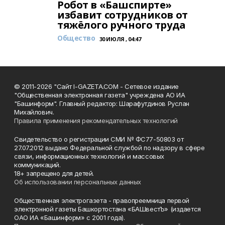
Робот в «Башспирте»
избавит сотрудников от
тяжёлого ручного труда
Общество
30 ИЮЛЯ , 04:47
© 2011-2026 "Сайт I-GAZETA.COM - Сетевое издание
"Общественная электронная газета" учреждена АО ИА
"Башинформ". Главный редактор: Шарафутдинов Руслан
Михайлович.
Правила применения рекомендательных технологий
Свидетельство о регистрации СМИ № ФС77-50803 от
27.07.2012 выдано Федеральной службой по надзору в сфере
связи, информационных технологий и массовых
коммуникаций.
18+ запрещено для детей.
Об использовании персональных данных
Общественная электрогазета - правопреемница первой
электронной газеты Башкортостана «БАШвестЪ» (издается
ОАО ИА «Башинформ» с 2001 года).