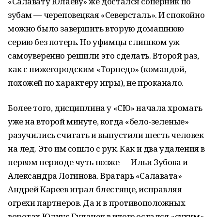
«Салавату Юлаеву» же достался соперник по
зубам — череповецкая «Северсталь». И спокойно
можно было завершить вторую домашнюю
серию без потерь. Но уфимцы слишком уж
самоуверенно решили это сделать. Второй раз,
как с нижегородским «Торпедо» (командой,
похожей по характеру игры), не проканало.
Более того, дисциплина у «СЮ» начала хромать
уже на второй минуте, когда «бело-зеленые»
разучились считать и выпустили шесть человек
на лед. Это им сошло с рук. Как и два удаления в
первом периоде чуть позже — Ильи Зубова и
Александра Логинова. Вратарь «Салавата»
Андрей Кареев играл блестяще, исправляя
огрехи партнеров. Да и в противоположных
воротах Юлиус Гудачек в итоге остался «сухим»