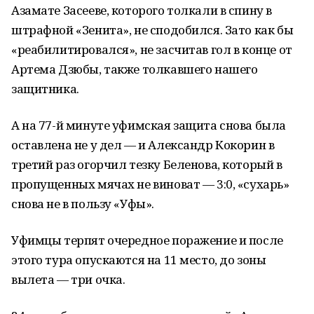
Азамате Засееве, которого толкали в спину в
штрафной «Зенита», не сподобился. Зато как бы
«реабилитировался», не засчитав гол в конце от
Артема Дзюбы, также толкавшего нашего
защитника.
А на 77-й минуте уфимская защита снова была
оставлена не у дел — и Александр Кокорин в
третий раз огорчил тезку Беленова, который в
пропущенных мячах не виноват — 3:0, «сухарь»
снова не в пользу «Уфы».
Уфимцы терпят очередное поражение и после
этого тура опускаются на 11 место, до зоны
вылета — три очка.